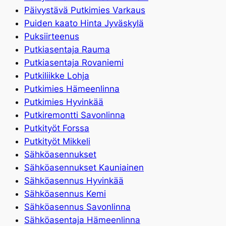
Päivystävä Putkimies Varkaus
Puiden kaato Hinta Jyväskylä
Puksiirteenus
Putkiasentaja Rauma
Putkiasentaja Rovaniemi
Putkiliikke Lohja
Putkimies Hämeenlinna
Putkimies Hyvinkää
Putkiremontti Savonlinna
Putkityöt Forssa
Putkityöt Mikkeli
Sähköasennukset
Sähköasennukset Kauniainen
Sähköasennus Hyvinkää
Sähköasennus Kemi
Sähköasennus Savonlinna
Sähköasentaja Hämeenlinna