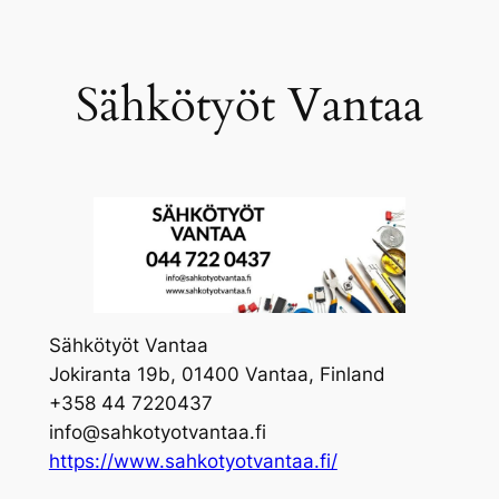
Skip
to
content
Sähkötyöt Vantaa
Sähkötyöt Vantaa
Jokiranta 19b, 01400 Vantaa, Finland
+358 44 7220437
info@sahkotyotvantaa.fi
https://www.sahkotyotvantaa.fi/