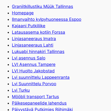
Graniitkillustiku Müük Tallinnas
Homepage
Ilmanvaihto kylpyhuoneessa Espoo
Kajaani Putkiliike
Latausasema kotiin Forssa
Linjasaneeraus Imatra
Linjasaneeraus Lahti
Lukuabi hinnakiri Tallinnas
Lvi asennus Salo
LVI Asennus Tampere
LVI Huolto Jakobstad
Lvi suunnittelu Lappeenranta
Lvi Suunnittelu Porvoo
Lvi Turku
Mööbli transport Tartus
Päikesepaneelide lahendus
Päivystävä Putkimies Riihimäki