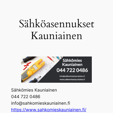
Skip
to
content
Sähköasennukset
Kauniainen
Sähkömies Kauniainen
044 722 0486
info@sahkomieskauniainen.fi
https://www.sahkomieskauniainen.fi/