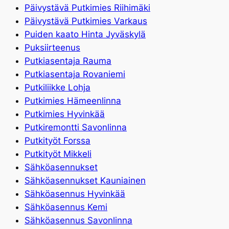
Päivystävä Putkimies Riihimäki
Päivystävä Putkimies Varkaus
Puiden kaato Hinta Jyväskylä
Puksiirteenus
Putkiasentaja Rauma
Putkiasentaja Rovaniemi
Putkiliikke Lohja
Putkimies Hämeenlinna
Putkimies Hyvinkää
Putkiremontti Savonlinna
Putkityöt Forssa
Putkityöt Mikkeli
Sähköasennukset
Sähköasennukset Kauniainen
Sähköasennus Hyvinkää
Sähköasennus Kemi
Sähköasennus Savonlinna