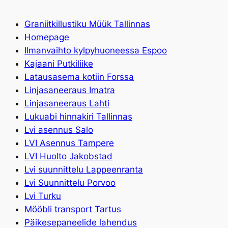
Graniitkillustiku Müük Tallinnas
Homepage
Ilmanvaihto kylpyhuoneessa Espoo
Kajaani Putkiliike
Latausasema kotiin Forssa
Linjasaneeraus Imatra
Linjasaneeraus Lahti
Lukuabi hinnakiri Tallinnas
Lvi asennus Salo
LVI Asennus Tampere
LVI Huolto Jakobstad
Lvi suunnittelu Lappeenranta
Lvi Suunnittelu Porvoo
Lvi Turku
Mööbli transport Tartus
Päikesepaneelide lahendus