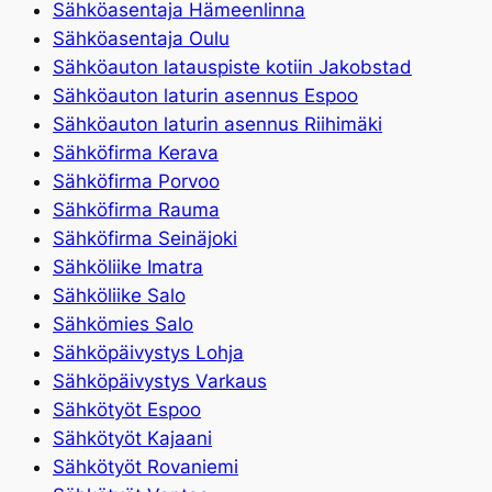
Sähköasentaja Hämeenlinna
Sähköasentaja Oulu
Sähköauton latauspiste kotiin Jakobstad
Sähköauton laturin asennus Espoo
Sähköauton laturin asennus Riihimäki
Sähköfirma Kerava
Sähköfirma Porvoo
Sähköfirma Rauma
Sähköfirma Seinäjoki
Sähköliike Imatra
Sähköliike Salo
Sähkömies Salo
Sähköpäivystys Lohja
Sähköpäivystys Varkaus
Sähkötyöt Espoo
Sähkötyöt Kajaani
Sähkötyöt Rovaniemi