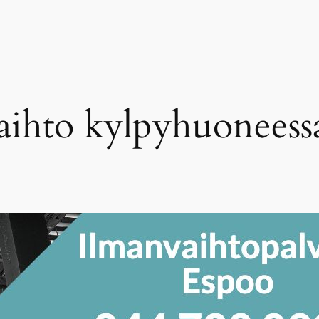
aihto kylpyhuoneess