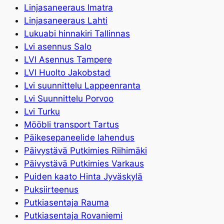
Linjasaneeraus Imatra
Linjasaneeraus Lahti
Lukuabi hinnakiri Tallinnas
Lvi asennus Salo
LVI Asennus Tampere
LVI Huolto Jakobstad
Lvi suunnittelu Lappeenranta
Lvi Suunnittelu Porvoo
Lvi Turku
Mööbli transport Tartus
Päikesepaneelide lahendus
Päivystävä Putkimies Riihimäki
Päivystävä Putkimies Varkaus
Puiden kaato Hinta Jyväskylä
Puksiirteenus
Putkiasentaja Rauma
Putkiasentaja Rovaniemi