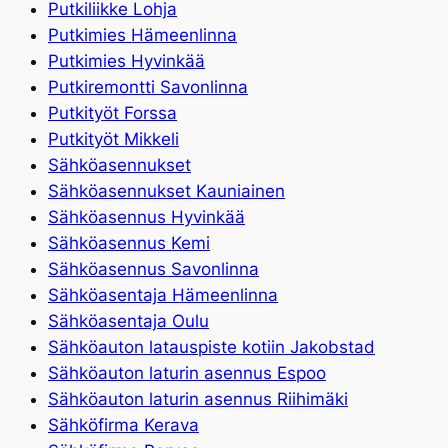
Putkiliikke Lohja
Putkimies Hämeenlinna
Putkimies Hyvinkää
Putkiremontti Savonlinna
Putkityöt Forssa
Putkityöt Mikkeli
Sähköasennukset
Sähköasennukset Kauniainen
Sähköasennus Hyvinkää
Sähköasennus Kemi
Sähköasennus Savonlinna
Sähköasentaja Hämeenlinna
Sähköasentaja Oulu
Sähköauton latauspiste kotiin Jakobstad
Sähköauton laturin asennus Espoo
Sähköauton laturin asennus Riihimäki
Sähköfirma Kerava